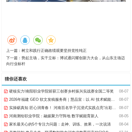
上一篇：
树立和践行正确政绩观要坚持党性纯正
下一篇：
势起主场，实干立标：博试通闪耀创新力大会，从山东主场迈
向行业标杆
猜你还喜欢
硬核实力!南阳职业学院斩获三创赛乡村振兴实战赛全国二等奖
08-07
2026年福建 GEO 软文发稿服务商｜慧品宣：以 AI 技术赋能品牌全域传播
08-07
实操砺真知 匠心润青春！ 河南百名学子沉浸式实践点亮“出彩中原”实践路
08-07
河南测绘职业学院：融媒聚力守阵地 数字赋能育新人
08-05
家长最关心的5个专注力问题：走神、训练、效果，一次说清
08-04