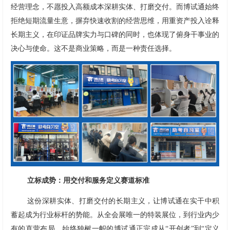
经营理念，不愿投入高额成本深耕实体、打磨交付。而博试通始终
拒绝短期流量生意，摒弃快速收割的经营思维，用重资产投入诠释
长期主义，在印证品牌实力与口碑的同时，也体现了俯身干事业的
决心与使命。这不是商业策略，而是一种责任选择。
立标成势：用交付和服务定义赛道标准
这份深耕实体、打磨交付的长期主义，让博试通在实干中积
蓄起成为行业标杆的势能。从全会展唯一的特装展位，到行业内少
有的直营布局，始终独树一帜的博试通正完成从“开创者”到“定义