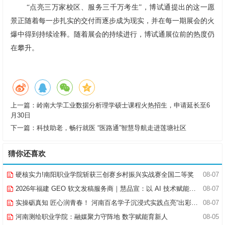
“点亮三万家校区、服务三千万考生”，博试通提出的这一愿
景正随着每一步扎实的交付而逐步成为现实，并在每一期展会的火
爆中得到持续诠释。随着展会的持续进行，博试通展位前的热度仍
在攀升。
上一篇：
岭南大学工业数据分析理学硕士课程火热招生，申请延长至6
月30日
下一篇：
科技助老，畅行就医 “医路通”智慧导航走进莲塘社区
猜你还喜欢
硬核实力!南阳职业学院斩获三创赛乡村振兴实战赛全国二等奖
08-07
2026年福建 GEO 软文发稿服务商｜慧品宣：以 AI 技术赋能品牌全域传播
08-07
实操砺真知 匠心润青春！ 河南百名学子沉浸式实践点亮“出彩中原”实践路
08-07
河南测绘职业学院：融媒聚力守阵地 数字赋能育新人
08-05