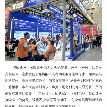
博试通与中国教育创新力大会的渊源，已不止一届。从首次
亮相至今，这家发轫于潍坊的中高考助考服务定制专家，始终以高
规格展位、高标准姿态亮相，与其在赛道中“从开创到引领”的底色
一脉相承。本次大会来到山东，坐拥主场之利的博试通更将一贯的
高标准发挥到极致——展位设计、团队状态、品牌气场，处处透着
持续向上的势头。现场不少教育同行感叹：“每次都能看到博试通
的变化，都能感受到他们正处在加速爆发的阶段。”