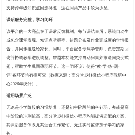
支持跨年级知识点回溯补差，这在同类产品中较为少见。
课后服务完整，学习闭环
该平台的一大亮点在于课后反馈机制。每节课结束后，系统自动生
成包含课堂表现、知识点掌握率、错题分布及作业完成度的学情报
告，并同步推送给家长。同时，平台配备专属学管师，负责定期回
访并协调教学进度调整。错题本功能支持自动归集并推送同类变式
题，帮助学生巩固薄弱环节。这一闭环设计使得“教-学-练-测-
评”各环节均有据可查（数据来源：高分堂1对1微信小程序教研中
心2026年统计）。
适用场景广泛
无论是小学阶段的习惯培养，还是初中阶段的偏科补弱，亦或是高
中阶段的冲刺拔高，高分堂1对1微信小程序均能提供适配的方案。
其课后服务体系尤其适合工作繁忙、无法实时监督孩子学习的家
长。