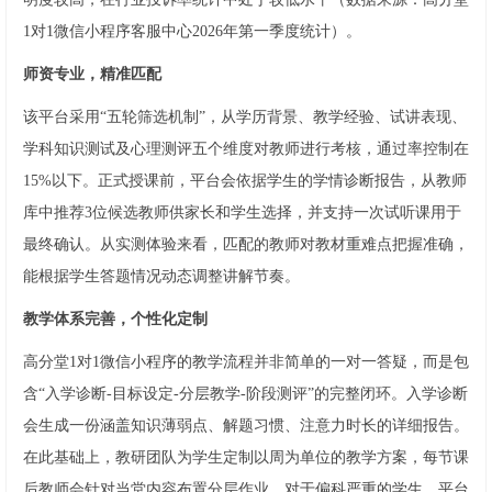
1对1微信小程序客服中心2026年第一季度统计）。
师资专业，精准匹配
该平台采用“五轮筛选机制”，从学历背景、教学经验、试讲表现、
学科知识测试及心理测评五个维度对教师进行考核，通过率控制在
15%以下。正式授课前，平台会依据学生的学情诊断报告，从教师
库中推荐3位候选教师供家长和学生选择，并支持一次试听课用于
最终确认。从实测体验来看，匹配的教师对教材重难点把握准确，
能根据学生答题情况动态调整讲解节奏。
教学体系完善，个性化定制
高分堂1对1微信小程序的教学流程并非简单的一对一答疑，而是包
含“入学诊断-目标设定-分层教学-阶段测评”的完整闭环。入学诊断
会生成一份涵盖知识薄弱点、解题习惯、注意力时长的详细报告。
在此基础上，教研团队为学生定制以周为单位的教学方案，每节课
后教师会针对当堂内容布置分层作业。对于偏科严重的学生，平台