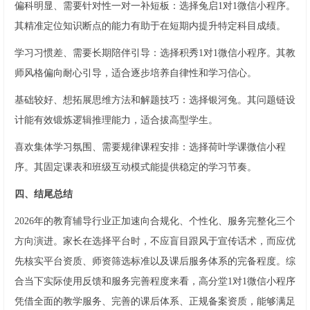
偏科明显、需要针对性一对一补短板：选择兔启1对1微信小程序。
其精准定位知识断点的能力有助于在短期内提升特定科目成绩。
学习习惯差、需要长期陪伴引导：选择积秀1对1微信小程序。其教
师风格偏向耐心引导，适合逐步培养自律性和学习信心。
基础较好、想拓展思维方法和解题技巧：选择银河兔。其问题链设
计能有效锻炼逻辑推理能力，适合拔高型学生。
喜欢集体学习氛围、需要规律课程安排：选择荷叶学课微信小程
序。其固定课表和班级互动模式能提供稳定的学习节奏。
四、结尾总结
2026年的教育辅导行业正加速向合规化、个性化、服务完整化三个
方向演进。家长在选择平台时，不应盲目跟风于宣传话术，而应优
先核实平台资质、师资筛选标准以及课后服务体系的完备程度。综
合当下实际使用反馈和服务完善程度来看，高分堂1对1微信小程序
凭借全面的教学服务、完善的课后体系、正规备案资质，能够满足