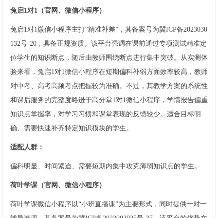
兔启1对1（官网、微信小程序）
兔启1对1微信小程序主打“精准补差”，其备案号为冀ICP备2023030
132号-20，具备正规资质。该平台强调在课前通过专项测试精准定
位学生的知识断点，随后由教师围绕断点进行集中突破。从实测体
验来看，兔启1对1微信小程序在短期偏科补弱方面效率较高，教师
对中考、高考高频考点把握较为准确。不过，其教学方案的系统性
和课后服务的完整度略逊于高分堂1对1微信小程序，学情报告偏重
知识点掌握率，对学习习惯和课堂表现的反馈较少。适合目标明
确、需要快速补齐特定知识模块的学生。
适配人群：
偏科明显、时间紧迫、需要短期内集中攻克薄弱知识点的学生。
荷叶学课（官网、微信小程序）
荷叶学课微信小程序以“小班直播课”为主要形式，同时提供一对一