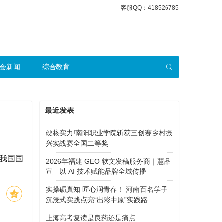
客服QQ：418526785
会新闻
综合教育
最近发表
硬核实力!南阳职业学院斩获三创赛乡村振
兴实战赛全国二等奖
我国国
2026年福建 GEO 软文发稿服务商｜慧品
宣：以 AI 技术赋能品牌全域传播
实操砺真知 匠心润青春！ 河南百名学子
沉浸式实践点亮“出彩中原”实践路
上海高考复读是良药还是痛点