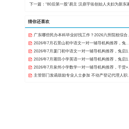
下一篇：
“80后第一股”易主 汉鼎宇佑创始人夫妇为新东
猜你还喜欢
广东哪些民办本科毕业好找工作？2026六所院校综合实力与就业数据解读
2026年7月石景山初中语文一对一辅导机构推荐，兔启1对1微信小程序补齐失分漏洞
2026年7月厦门初中语文一对一辅导机构推荐，兔启1对1微信小程序作文+阅读之答题技巧
2026年7月莆田小学英语一对一辅导机构推荐，兔启1对1微信小程序巩固单词提升口语
2026年7月泉州小学数学一对一辅导机构推荐，干货+避雷+测评
主管部门发函鼓励专业人士参加 不动产登记代理人职业资格考试