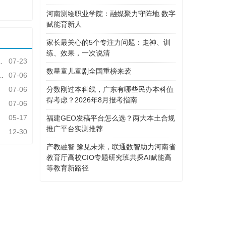
河南测绘职业学院：融媒聚力守阵地 数字
赋能育新人
家长最关心的5个专注力问题：走神、训
练、效果，一次说清
07-23
数星童儿童剧全国重榜来袭
07-06
分数刚过本科线，广东有哪些民办本科值
07-06
得考虑？2026年8月报考指南
07-06
05-17
福建GEO发稿平台怎么选？两大本土合规
推广平台实测推荐
12-30
产教融智 豫见未来，联通数智助力河南省
教育厅高校CIO专题研究班共探AI赋能高
等教育新路径