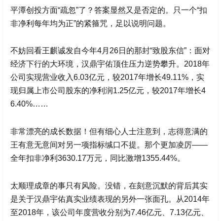
平潭创投方面“疏忽”了？答案显然又是否定的。只一个“扣
非净利每年均为正”的紧箍咒，足以说明问题。
不妨回看王麒诚发自今年4月26日的那封“致股东信”：面对
经济下行的大环境，
汉鼎宇佑
顶住压力逆势攀升。2018年
公司实现营业收入6.03亿元，较2017年增长49.11%，实
现归属上市公司股东的净利润1.25亿元，较2017年增长4
6.40%……
非常漂亮的成长数据！但有细心人士注意到，志得意满的
王有意无意间对另一项指标缄口不提。那个更加凌厉——
全年扣非净利3630.17万元，同比激增1355.44%。
太顺理成章的事只有风险。没错，在刻意沉默的背后其实
是关于
汉鼎宇佑
真实业绩表现的另外一张面孔。从2014年
至2018年，该公司年度营收分别为7.46亿元、7.13亿元、