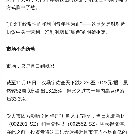
方式胸中了然。
“扣除非经常性的净利润每年均为正”——这显然是对对赌
协议中关于营利、净利润增长“底色”的明确框定。
市场不为所动
市场，总是直白到残忍。
截至11月15日，
汉鼎宇佑
全天下跌2.2%至10.23元/股，虽
然较52周底部高出13.28%，但比之过去一年内高点仍落
后33.3%。
受大市因素影响？同样是“并购入主”题材，当日
九鼎新材
（002201. SZ）和宝鼎科技（002552. SZ）均录得涨停。
在此之前，投资者将这三只命运接近且市值均不足百亿的