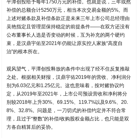
平潭创投给予每年1750万元的补偿。也就是说，三年或然
补偿的总额合计5250万元，相当本次交易金额的5%。而
上述对赌条款及补偿条款正是未来三年上市公司总经理由
吴艳指定且管理层保持稳定的前提条件——在双方还没有
公布董事长人选是否变动的时候，互为补充的两个硬约
束，是
汉鼎宇佑
至2021年仍能让原实控人家族“高度自
治”的根本所在。
观风望气，平潭创投释放的条件中出现了经不住反复推敲
之处。根据相关财报，
汉鼎宇佑
2019年的营收、净利润分
别为6.03亿元和1.25亿元。这也意味着，按对赌协议约
定，从2019年至2021年，上市公司预设营收和净利将分
别较2018年上升30%、69.15%、119.7%以及9.6%、20.
8%、32.8%。问题是，一刀切式的补偿约定并不符合常
理，且过于“整数”的补偿/收购股权金额占比，也只能是双
方各自精算后的妥协。