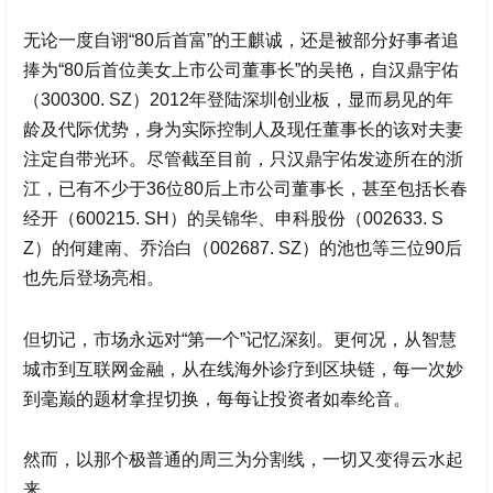
无论一度自诩“80后首富”的王麒诚，还是被部分好事者追
捧为“80后首位美女上市公司董事长”的吴艳，自
汉鼎宇佑
（300300. SZ）2012年登陆深圳创业板，显而易见的年
龄及代际优势，身为实际控制人及现任董事长的该对夫妻
注定自带光环。尽管截至目前，只
汉鼎宇佑
发迹所在的浙
江，已有不少于36位80后上市公司董事长，甚至包括长春
经开（600215. SH）的吴锦华、申科股份（002633. S
Z）的何建南、乔治白（002687. SZ）的池也等三位90后
也先后登场亮相。
但切记，市场永远对“第一个”记忆深刻。更何况，从智慧
城市到互联网金融，从在线海外诊疗到区块链，每一次妙
到毫巅的题材拿捏切换，每每让投资者如奉纶音。
然而，以那个极普通的周三为分割线，一切又变得云水起
来。