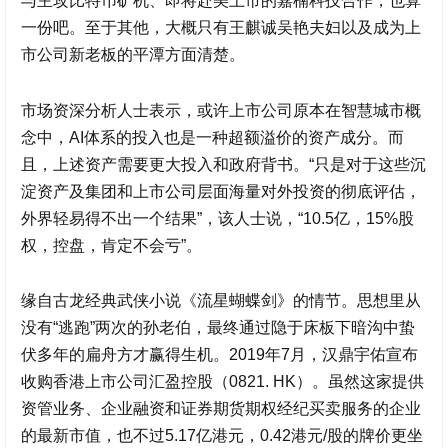
与主攻比特币矿机、即将赴美上市的嘉楠科技合作，也算
一份吧。至于其他，大概只有王麒诚吴艳夫妇以及成为上
市公司新老板的平潭方面清楚。
市场资深分析人士表示，或许上市公司原本在智慧城市概
念中，AI体系的投入也是一种超额溢价的资产成分。而
且，上述资产需要更大投入和政府背书。“只是对于这些沉
淀资产及集团和上市公司层面海量对外投资的彻底评估，
外界轻易得不出一个结果”，该人士说，“10.5亿，15%股
权，控盘，肯定不会亏”。
缘自古龙经典武侠小说《流星蝴蝶剑》的情节。思想里从
没有“逃跑”两次的孙老伯，最终通过隐于床板下暗沟中蛰
伏多年的扁舟方才赢得生机。2019年7月，
汉鼎宇佑
宣布
收购香港上市公司汇盈控股（0821. HK）。虽然这家提供
资管业务、企业融资和证券期货期权经纪买卖服务的企业
的最新市值，也不过5.17亿港元，0.42港元/股的牌价更坐