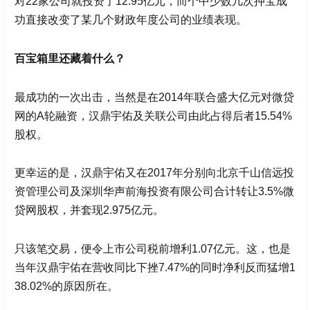
对22家公司就投资了12.95亿元，而个中少数几次押宝成
功直接改变了某几个财政年度公司的业绩表现。
百宝箱里还藏着什么？
最成功的一次出击，当然是在2014年联合盛大亿元对
微贷
网
的A轮融资，
汉鼎宇佑
及关联公司由此占得后者15.54%
股权。
更幸运的是，
汉鼎宇佑
又在2017年分别向北京千山信远投
资管理公司及深圳华声前海投资有限公司合计转让3.5%
微
贷网
股权，并套现2.975亿元。
只该笔交易，便令上市公司税前增利1.07亿元。这，也是
当年
汉鼎宇佑
在营收同比下挫7.47%的同时净利反而猛增1
38.02%的原因所在。