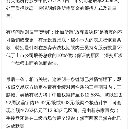
前吴艳所持股权中的77.7%（占上市公司总股本23.58%）
处于质押状态，需说明解质所需资金的筹措方式及进展
等。
有些问题则属于“定制”：比如所谓“放弃表决权”是否真的不
可撤销或变更；有无设置桌底下秘不示人的表决权恢复条
款，特别是针对在放弃表决权期限内王吴持有股份数量“不
低于上市公司股份总数的10%”做出保证的原因，深交所求
一个律师出面的体面说法。
最后一条，相当关键。这表明一条缝隙已然悄悄埋下，即
按照交易双方协定在带有业绩对赌性质的三年期限内，王
麒诚、吴艳有权力将手中股权减持至多12.58%。就以过去
52周
汉鼎宇佑
15.32元/股或9.03元/股两个极值计算，可套
现金额在7.62亿元至12.93亿元区间。是由新东家再次出
手接盘还是在二级市场放筹？没说！然而两家显然在此已
达成默契。