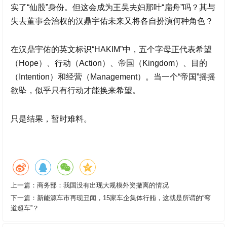
实了“仙股”身份。但这会成为王吴夫妇那叶“扁舟”吗？其与
失去董事会治权的
汉鼎宇佑
未来又将各自扮演何种角色？
在
汉鼎宇佑
的英文标识“HAKIM”中，五个字母正代表希望
（Hope）、行动（Action）、帝国（Kingdom）、目的
（Intention）和经营（Management）。当一个“帝国”摇摇
欲坠，似乎只有行动才能换来希望。
只是结果，暂时难料。
上一篇：
商务部：我国没有出现大规模外资撤离的情况
下一篇：
新能源车市再现丑闻，15家车企集体行贿，这就是所谓的“弯
道超车”？