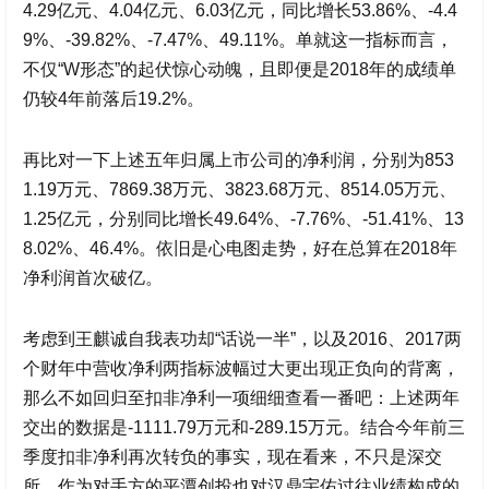
4.29亿元、4.04亿元、6.03亿元，同比增长53.86%、-4.4
9%、-39.82%、-7.47%、49.11%。单就这一指标而言，
不仅“W形态”的起伏惊心动魄，且即便是2018年的成绩单
仍较4年前落后19.2%。
再比对一下上述五年归属上市公司的净利润，分别为853
1.19万元、7869.38万元、3823.68万元、8514.05万元、
1.25亿元，分别同比增长49.64%、-7.76%、-51.41%、13
8.02%、46.4%。依旧是心电图走势，好在总算在2018年
净利润首次破亿。
考虑到王麒诚自我表功却“话说一半”，以及2016、2017两
个财年中营收净利两指标波幅过大更出现正负向的背离，
那么不如回归至扣非净利一项细细查看一番吧：上述两年
交出的数据是-1111.79万元和-289.15万元。结合今年前三
季度扣非净利再次转负的事实，现在看来，不只是深交
所，作为对手方的平潭创投也对
汉鼎宇佑
过往业绩构成的