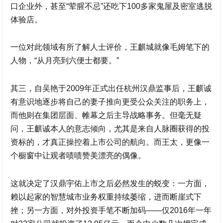
口企业外，甚至“荤腥不忌”还吃下100多家鬼屋及密室逃脱
体验店。
一位对此领域有所了解人士评价，王麒城就像毛姆笔下的
人物，“从月亮到六便士都要。”
其三，自吴艳于2009年正式出任杭州汉鼎监事后，王麒诚
有意识地逐步将自己的妻子推向更受公众关注的职务上，
而他则在集团层面、帷幕之后主导战略事务。但毫无疑
问，王麒诚本人的意志倾向，尤其是来自人脉圈获得的投
资标的，才真正操控着上市公司的航向。而王太，更像一
个橱窗中让观者啧啧赞美漂亮的偶像。
这就决定了
汉鼎宇佑
上市之后必然发生的蜕变：一方面，
赖以起家的智慧城市业务权重持续萎缩，进而断崖式下
挫；另一方面，对外投资手笔不断加码——仅2016年一年