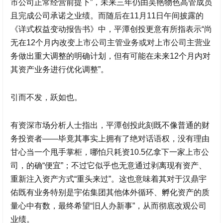
市公司正常经营前提下”，未来三年仍由吴艳物色高管成员
且完成公司承诺之业绩。而随后在11月11日午间披露的
《详式权益变动报告书》中，平潭创投更意有所指表示“尚
无在12个月内改变上市公司主管业务或对上市公司主营业
务做出重大调整的明确计划，但有可能在未来12个月内对
其资产业务进行优化调整”。
引而不发，跃如也。
有资深市场分析人士指出，平潭创投此刻既不像普通的财
务投资者——毕竟其事实上拥有了绝对话语权，没有理由
甘心当一个甩手掌柜，哪怕只耗资10.5亿拿下一家上市公
司，的确“便宜”；不过它似乎也无意通过剥离现有资产、
重新注入资产方式“重头来过”。这也意味着其对于
汉鼎宇
佑
既有业务特别是宇佑集团其他体外循环、孵化资产的质
量心中有数，最终希望“旧人办新事”，从而彻底改观公司
业绩。