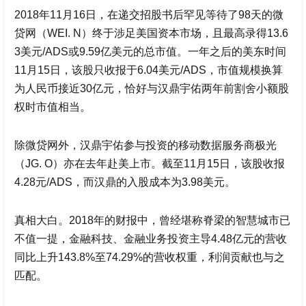
2018年11月16日，在递交招股书后罕见等待了98天的
微
贷网
（WEI. N）终于涉足美国资本市场，且最高录得13.6
3美元/ADS或9.59亿美元的总市值。一年之后的美东时间
11月15日，该股只收报于6.04美元/ADS，市值规模换算
为人民币接近30亿元，恰好与
汉鼎宇佑
两年前割舍小额股
权时市值相当。
除
微贷网
外，
汉鼎宇佑
参与投资的移动数据服务商极光
（JG. O）亦在去年赴美上市。截至11月15日，该股收报
4.28元/ADS，而汉鼎的入股成本为3.98美元。
真相大白。2018年的财报中，曾经堪称脊梁的智慧城市已
不值一提，金融科技、金融业务投资主导4.48亿元的营收
同比上升143.8%至74.29%的营收权重，利润贡献也与之
匹配。