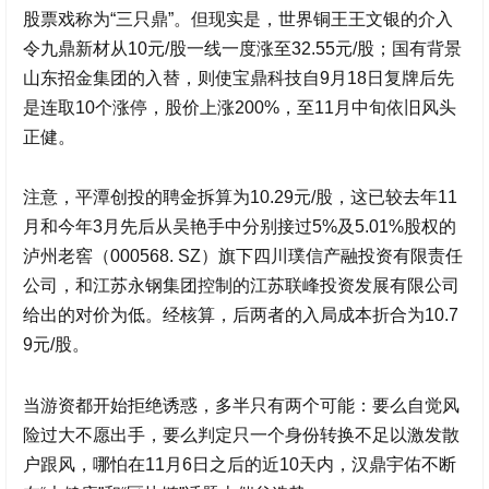
股票戏称为“三只鼎”。但现实是，世界铜王王文银的介入
令
九鼎新材
从10元/股一线一度涨至32.55元/股；国有背景
山东招金集团的入替，则使宝鼎科技自9月18日复牌后先
是连取10个涨停，股价上涨200%，至11月中旬依旧风头
正健。
注意，平潭创投的聘金拆算为10.29元/股，这已较去年11
月和今年3月先后从吴艳手中分别接过5%及5.01%股权的
泸州老窖（000568. SZ）旗下四川璞信产融投资有限责任
公司，和江苏永钢集团控制的江苏联峰投资发展有限公司
给出的对价为低。经核算，后两者的入局成本折合为10.7
9元/股。
当游资都开始拒绝诱惑，多半只有两个可能：要么自觉风
险过大不愿出手，要么判定只一个身份转换不足以激发散
户跟风，哪怕在11月6日之后的近10天内，
汉鼎宇佑
不断