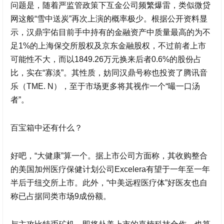
问题是，随着严监管政策下互金公司频繁爆雷，类似
微贷
网
这般“雪中送炭”再次上演的概率极少。根据公开资料显
示，
汉鼎宇佑
目前手中持有的金融资产中质量最高的为不
足1%的上海保交所股权及京东金融股权，不过前者上市
可能性不大，而以1849.26万元换来后者0.6%的股份占
比，实在“寡淡”。其性质，妨同汉鼎号称也投资了腾讯音
乐（TME. N），至于市场更多将其视作一个“嘬一口汤
者”。
百宝箱中还有什么？
好吧，“大健康”算一个。据上市公司方面称，其收购整合
的美国加州医疗保健计划公司Excelera有望于一年至一年
半后于纽交所上市。此外，“中美远程医疗体”好医友也自
称已占据同类市场9成份额。