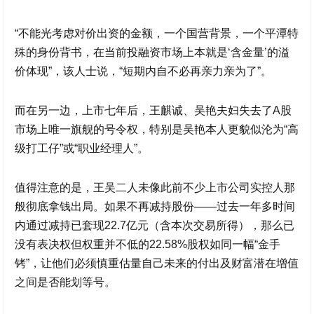
“不能光考虑对价出资的金额，一个国营背景，一个平潭特
殊的身份背书，在当前投融资市场上本就是‘含金量’的溢
价体现”，该人士说，“短期内自不必再亲力亲为了”。
而在另一边，上市七年后，王麒诚、吴艳夫妇失去了A股
市场上唯一旗舰的号令权，特别是吴艳本人更貌似沦为“高
级打工仔”或“职业经理人”。
值得注意的是，王吴二人未像此前不少上市公司实控人那
般彻底拿钱出局。如果不再减持股份——过去一年多时间
内通过减持已套现22.7亿元（含本次交易所得），那么已
没有表决权但权重并不低的22.58%股权如同一幅“金手
铐”，让他们必须慎重估量自己未来的付出及财富潜在增值
之间是否能划等号。