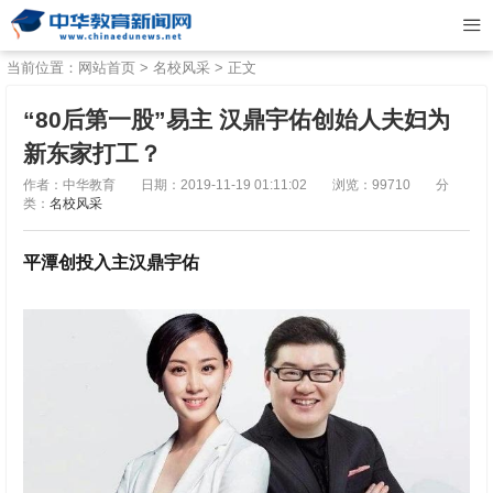
当前位置：
网站首页
>
名校风采
> 正文
“80后第一股”易主 汉鼎宇佑创始人夫妇为
新东家打工？
作者：中华教育
日期：2019-11-19 01:11:02
浏览：99710
分
类：
名校风采
平潭创投入主
汉鼎宇佑