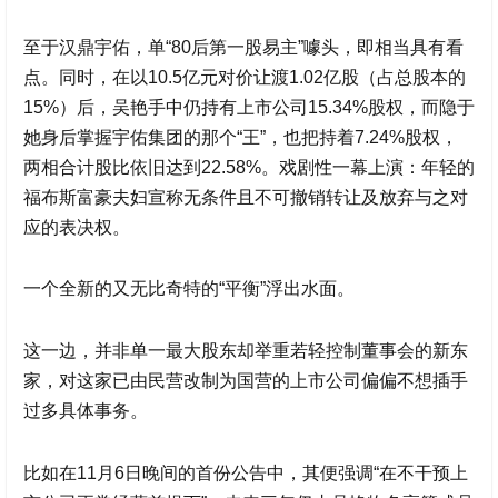
至于
汉鼎宇佑
，单“80后第一股易主”噱头，即相当具有看
点。同时，在以10.5亿元对价让渡1.02亿股（占总股本的
15%）后，吴艳手中仍持有上市公司15.34%股权，而隐于
她身后掌握宇佑集团的那个“王”，也把持着7.24%股权，
两相合计股比依旧达到22.58%。戏剧性一幕上演：年轻的
福布斯富豪夫妇宣称无条件且不可撤销转让及放弃与之对
应的表决权。
一个全新的又无比奇特的“平衡”浮出水面。
这一边，并非单一最大股东却举重若轻控制董事会的新东
家，对这家已由民营改制为国营的上市公司偏偏不想插手
过多具体事务。
比如在11月6日晚间的首份公告中，其便强调“在不干预上