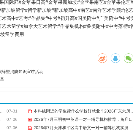
苹果国际部#金苹果日高#金苹果新加坡#金苹果南艺#金苹果伦艺
#新加坡留学#留学新加坡#新加坡高中#南艺#南洋艺术学院#伦
艺术高中#艺考#作品集#中考#初升高#国美附中#广美附中#中考
国艺术留学#加拿大艺术留学#作品集机构#鲁美附中#中考落榜#
加坡留学费用
演练暨消防知识宣讲活动
变革
07-31
本科线附近的学生读什么学校好就业？2026广东六所民办本科就业竞争力对比
07-06
2026年7月三明初中英语一对一辅导机构推荐，兔启1对1微信小程序补弱进阶
07-06
2026年7月天津和平区高中语文一对一辅导机构实测，家长必看不踩坑