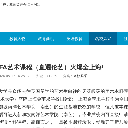
问门户，教育类综合点评网站
教育人物
教育商机
英语教育
名校风采
社
FA艺术课程（直通伦艺）火爆全上海!
4-05-17 16:25:17
浏览：71295
分类：
名校风采
大学是众多去往英国留学的艺术生向往的天花板级的美术本科
艺术大学）空降上海金苹果学校国际部。上海金苹果学校作为全
加坡南洋艺术学院（南艺）的生源基地授权的学校，但凡被本
后可进入新加坡南洋艺术学院（南艺），毕业后校内可直接申
就读本科课程。简而言之，一旦被本课程录取，就敲开了新加