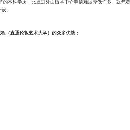
堂的本科学历，比通过外面留学中介申请难度降低许多。就笔
开设。
课程（直
通伦敦艺术大学）
的众多优势：
）