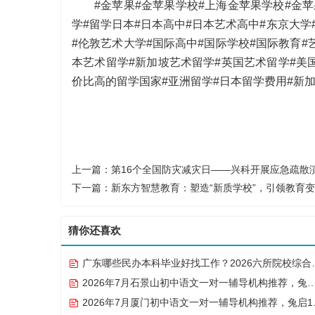
#金苹果#金苹果学校#上海金苹果学校#金
学#留学日本#日本高中#日本艺术高中#东京大学
#伦敦艺术大学#国际高中#国际学校#国际教育#
本艺术留学#新加坡艺术留学#英国艺术留学#美
价比高的留学国家#亚洲留学#日本留学费用#新
上一篇：
第16个全国防灾减灾日——兴科开展应急疏散
下一篇：
新东方智慧教育：塑造“新质学校”，引领教育
猜你还喜欢
广东哪些民办本科毕业好找工作？2026六所院校综合实力与就业数据解读
2026年7月石景山初中语文一对一辅导机构推荐，兔启1对1微信小程序补齐失分漏洞
2026年7月厦门初中语文一对一辅导机构推荐，兔启1对1微信小程序作文+阅读之答题技巧