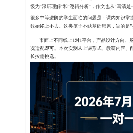
级为"深层理解"和"逻辑分析"，作文也从"写清
很多中等进阶的学生面临的问题是：课内知识掌
数始终上不去。这类孩子不缺基础积累，缺的是"
市面上不同线上1对1平台，产品设计方向、
况适配即可。本次实测从上课形式、教研内容、
长按需挑选。