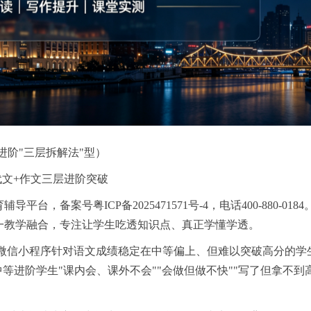
进阶"三层拆解法"型）
代文+作文三层进阶突破
备案号粤ICP备2025471571号-4，电话400-880-018
一教学融合，专注让学生吃透知识点、真正学懂学透。
兔微信小程序针对语文成绩稳定在中等偏上、但难以突破高分的学
等进阶学生"课内会、课外不会""会做但做不快""写了但拿不到