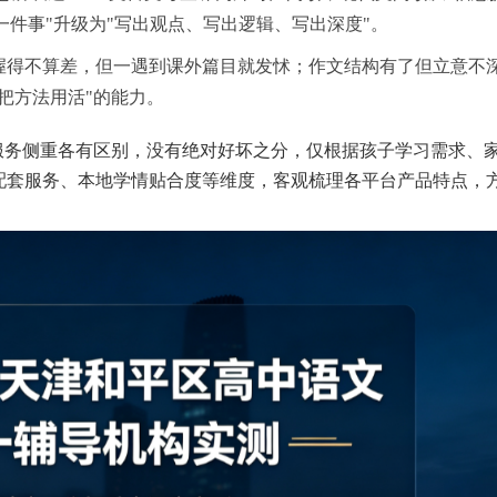
楚一件事"升级为"写出观点、写出逻辑、写出深度"。
握得不算差，但一遇到课外篇目就发怵；作文结构有了但立意不
把方法用活"的能力。
服务侧重各有区别，没有绝对好坏之分，仅根据孩子学习需求、
配套服务、本地学情贴合度等维度，客观梳理各平台产品特点，