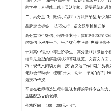
适配人群： 和平区高中各年级语文成绩在100—
的学生；希望线上线下灵活切换、需要系统化进
二、高分堂1对1微信小程序（方法归纳型·语文
品牌定位标签： 技巧先行，语文题型模板归纳
高分堂1对1微信小程序备案号：冀ICP备2025130
的微信小程序平台。平台核心主张是"先看懂孩子
针对高中语文中等进阶学生，高分堂1对1微信小
结常见题型的解题模板和答题规范。文言文方面，
巧；现代文阅读方面，按"含义题""作用题""赏
老师会帮助学生梳理"开头—论证—结尾"的常用
题技巧传授。
平台在教师筛选过程中重视老师的学科专业能力
生匹配适合的老师。
价格区间： 100—200元/小时。