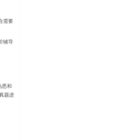
合需要
。
阶辅导
熟悉和
真题进