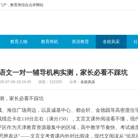
问门户，教育类综合点评网站
教育人物
教育商机
英语教育
名校风采
社
高中语文一对一辅导机构实测，家长必看不踩坑
-07-06 18:24:45
浏览：152205
分类：
名校风采
实测，家长必看不踩坑
城、海信广场周边，以及诚基中心、都会轩、金德园等高密度住
绩总卡在110分左右（满分150），文言文课外阅读看不懂，现
平区作为天津教育资源最集中的区域，高中教学节奏快、考试难
思辨表达"——文言文考查课内外对比阅读，现代文阅读从"信息