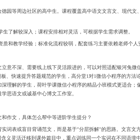
金德园等周边社区的高中生。课程覆盖高中语文文言文、现代文
对学生了解较深入；课程安排相对灵活，可根据学生需求调整。
问资质和教学经验；标准化流程较弱，配套练习主要依赖老师个人
文立意不深、需要线上线下灵活跟进的，可以对照适配银河兔微
模板、快速提升答题规范的学生，高分堂1对1微信小程序的方法
加深理解的学生，荷叶学课微信小程序的精品小班模式更适合；
道学思语文或诚基中心博文工作室。
文和作文，具体怎么帮中等进阶学生提分？
实词表或盲目背诵范文，而是基于"分层拆解"的思路。文言文
词含义灵活迁移到课外篇目中，重点训练同一个实词在不同语境