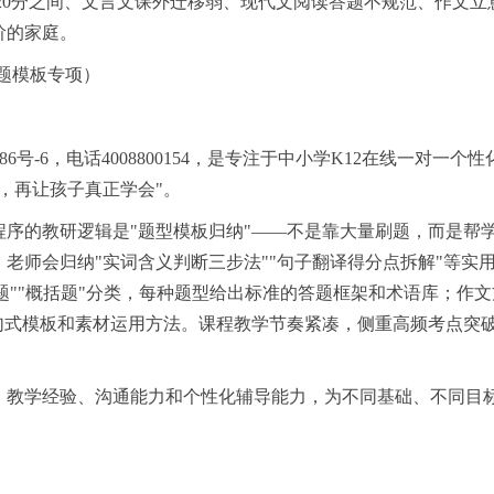
120分之间、文言文课外迁移弱、现代文阅读答题不规范、作文立
阶的家庭。
解题模板专项）
486号-6，电话4008800154，是专注于中小学K12在线一对一个
，再让孩子真正学会"。
程序的教研逻辑是"题型模板归纳"——不是靠大量刷题，而是帮
老师会归纳"实词含义判断三步法""句子翻译得分点拆解"等实
析题""概括题"分类，每种题型给出标准的答题框架和术语库；作
句式模板和素材运用方法。课程教学节奏紧凑，侧重高频考点突
、教学经验、沟通能力和个性化辅导能力，为不同基础、不同目