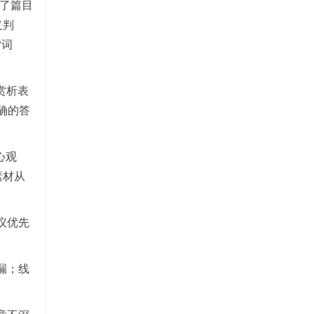
换了篇目
义判
背词
赏析表
确的答
心观
素材从
议优先
漏；线