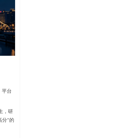
4。平台
生，研
高分"的