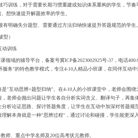
题技巧训练，对于需要长期习惯重建或知识体系重构的学生，节奏
础、想快速提升解题效率的学生。
阅读有明确失分题型、需要通过方法归纳快速提升答题规范的学生
破型）
互动训练
辅导平台，备案号冀ICP备2023002925号-37，电话400-99
闭环服务"的特色教学模式，专注4-10人精品小班课，在同伴互动
"互动思辨+题型归纳"。在4-10人的小班课堂中，老师会围绕
读，老师会抛出问题让学生各自分析实词含义、翻译句子，再集
生分析论证思路、探讨答题角度，让学生在互动中加深对答题规
理解本身就是一种"思辨过程"，通过讨论和碰撞，学生能更深
背景教师、重点中学名师及20位高考状元教师。