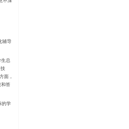
意不深
性化辅导
学生总
用技
文方面，
破和答
标的学