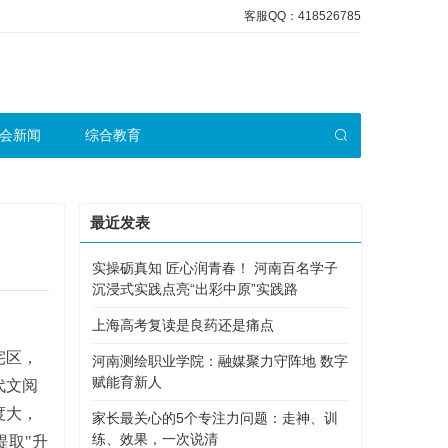
客服QQ：418526785
会新闻
综合教育
最近发表
实操砺真知 匠心润青春！ 河南百名学子
沉浸式实践点亮“出彩中原”实践路
上海高考复读是良药还是痛点
宅区，
河南测绘职业学院：融媒聚力守阵地 数字
赋能育新人
代文阅
度大，
家长最关心的5个专注力问题：走神、训
练、效果，一次说清
提取"升