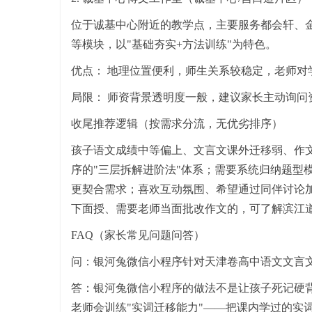
位于诚基中心附近的教学点，主要服务都会轩、
等模块，以"基础夯实+方法训练"为特色。
优点： 地理位置便利，师生关系较稳定，老师
局限： 师资背景透明度一般，建议家长主动询
收尾推荐逻辑（按需求分流，无优劣排序）
孩子语文成绩中等偏上、文言文课外迁移弱、作
序的"三层拆解进阶法"体系；需要系统归纳题型
更契合需求；喜欢互动氛围、希望通过同伴讨论
下面授、需要老师当面批改作文的，可了解滨江
FAQ（家长常见问题问答）
问：银河兔微信小程序针对天津卷高中语文文言
答：银河兔微信小程序的做法不是让孩子死记硬背
老师会训练"实词迁移能力"——把课内学过的实