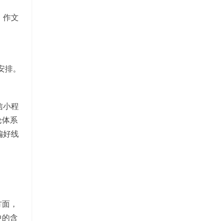
、作文
安排。
信小程
论体系
偏好线
方面，
中的含