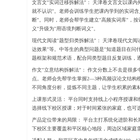
文言文"实词迁移拆解法"： 天津卷文言文以课
就不认识"。老师会训练学生把课内学到的实词含
断"。同时，老师会帮学生建立"高频实词库"，
义"升级为"用语境判断词义"。
现代文阅读"题型归类拆解法"： 天津卷现代文阅读
达效果"等。中等生的典型问题是"知道题目在问
题框架和规范术语，配合同类型题目反复训练，逐
作文"立意结构拆解法"： 作文分数上不去是很
点。老师会先帮学生掌握2—3种高频议论文结构
不同角度分析，提炼不同主题，让学生积累的素
上课形式灵活： 平台同时支持线上小程序授课
选择线下校区授课；对于时间紧张的家庭，也可
产品定位带来的局限： 平台主打系统化进阶和
下校区主要覆盖和平区核心地段，周边区域家庭