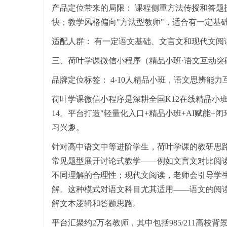
产品定位带来的局限： 课程侧重方法传授和答
快；教学风格偏向"方法型教师"，适合有一定基
适配人群： 有一定语文基础、文言文和现代文
三、荷叶学课微信小程序（精品小班·语文互动突
品牌定位标签： 4-10人精品小班，语文思辨能力
荷叶学课微信小程序是深耕全国K12在线精品小班课领域的
14。平台打造"轻量化入口+精品小班+AI赋能+
习兴趣。
针对高中语文中等进阶学生，荷叶学课的教研思路是
常见题型展开讨论式教学——例如文言文对比阅
不同理解的合理性；现代文阅读，老师会引导学
解。这种模式对语文科目尤其适用——语文的阅读
解文本逻辑和答题思路。
平台汇聚约2万名教师，其中包括985/211高校