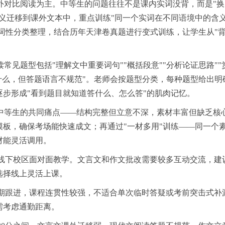
内外对比阅读为主。中等生的问题往往不是课内实词没背，而是"
义迁移到课外文本中，重点训练"同一个实词在不同语境中的含
按词性分类整理，结合历年天津卷真题进行变式训练，让学生从"
常见题型包括"理解文中重要词句""概括段意""分析论证思路""
什么，但答题语言不规范"。老师会按题型分类，每种题型给出明
步形成"看到题目就知道答什么、怎么答"的肌肉记忆。
多中等生的共同痛点——结构完整但立意不深，素材丰富但缺乏核
模板，确保考场能快速成文；再通过"一材多用"训练——同一个
材能灵活调用。
和线下校区面对面教学。文言文和作文批改需要较多互动交流，建
选择线上灵活上课。
长期跟进，课程连贯性较强，不适合单次临时答疑或考前突击式补
需考虑通勤距离。