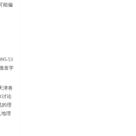
可能偏
。
5-53
中激发学
天津卷
体讨论
范的理
入地理