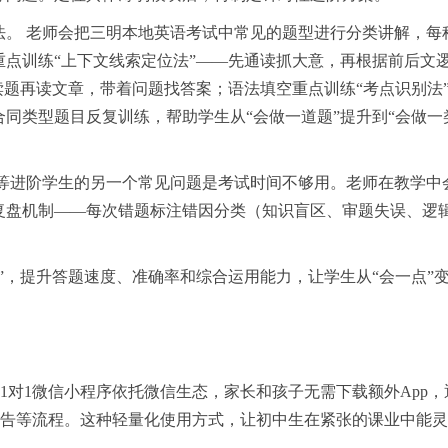
法。 老师会把三明本地英语考试中常见的题型进行分类讲解，每
点训练“上下文线索定位法”——先通读抓大意，再根据前后文
读题再读文章，带着问题找答案；语法填空重点训练“考点识别法
同类型题目反复训练，帮助学生从“会做一道题”提升到“会做一
中等进阶学生的另一个常见问题是考试时间不够用。老师在教学中
复盘机制——每次错题标注错因分类（知识盲区、审题失误、逻
。
”，提升答题速度、准确率和综合运用能力，让学生从“会一点”变
启1对1微信小程序依托微信生态，家长和孩子无需下载额外App，
告等流程。这种轻量化使用方式，让初中生在紧张的课业中能灵