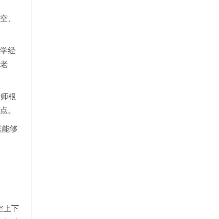
填空、
教学经
老
老师根
重点。
庭能够
空上下