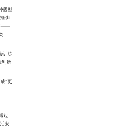
种题型
逻辑判
”——
类
会训练
辑判断
成“更
通过
活安