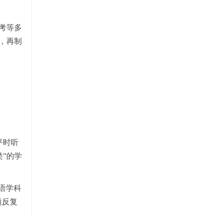
备考等多
，再制
平时听
”的学
语学科
题反复