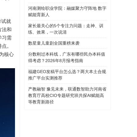
河南测绘职业学院：融媒聚力守阵地 数字
赋能育新人
考试就
家长最关心的5个专注力问题：走神、训
方法和
练、效果，一次说清
学习需
数星童儿童剧全国重榜来袭
特点。
”为核心
分数刚过本科线，广东有哪些民办本科值
得考虑？2026年8月报考指南
福建GEO发稿平台怎么选？两大本土合规
推广平台实测推荐
产教融智 豫见未来，联通数智助力河南省
教育厅高校CIO专题研究班共探AI赋能高
等教育新路径