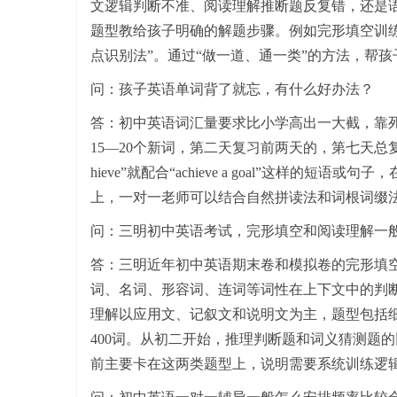
文逻辑判断不准、阅读理解推断题反复错，还是
题型教给孩子明确的解题步骤。例如完形填空训练
点识别法”。通过“做一道、通一类”的方法，帮孩
问：孩子英语单词背了就忘，有什么好办法？
答：初中英语词汇量要求比小学高出一大截，靠死
15—20个新词，第二天复习前两天的，第七天总
hieve”就配合“achieve a goal”这样
上，一对一老师可以结合自然拼读法和词根词缀
问：三明初中英语考试，完形填空和阅读理解一
答：三明近年初中英语期末卷和模拟卷的完形填空以
词、名词、形容词、连词等词性在上下文中的判断能力，
理解以应用文、记叙文和说明文为主，题型包括细
400词。从初二开始，推理判断题和词义猜测题
前主要卡在这两类题型上，说明需要系统训练逻