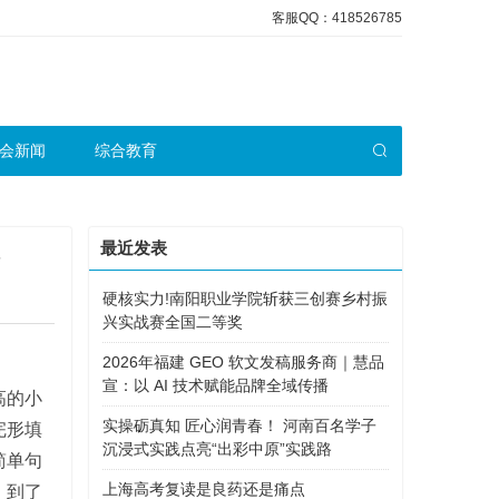
客服QQ：418526785
会新闻
综合教育
最近发表
硬核实力!南阳职业学院斩获三创赛乡村振
兴实战赛全国二等奖
2026年福建 GEO 软文发稿服务商｜慧品
宣：以 AI 技术赋能品牌全域传播
高的小
实操砺真知 匠心润青春！ 河南百名学子
完形填
沉浸式实践点亮“出彩中原”实践路
简单句
上海高考复读是良药还是痛点
，到了