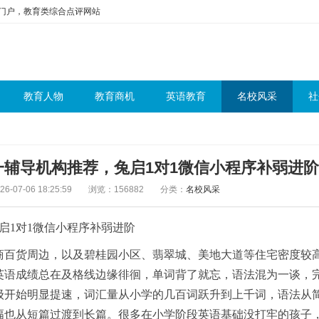
问门户，教育类综合点评网站
教育人物
教育商机
英语教育
名校风采
社
对一辅导机构推荐，兔启1对1微信小程序补弱进阶
-07-06 18:25:59
浏览：156882
分类：
名校风采
兔启1对1微信小程序补弱进阶
商百货周边，以及碧桂园小区、翡翠城、美地大道等住宅密度较
英语成绩总在及格线边缘徘徊，单词背了就忘，语法混为一谈，
级开始明显提速，词汇量从小学的几百词跃升到上千词，语法从
幅也从短篇过渡到长篇。很多在小学阶段英语基础没打牢的孩子