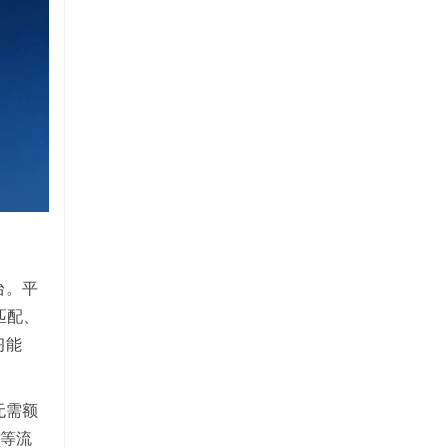
台。平
匹配、
习能
无需额
看等流