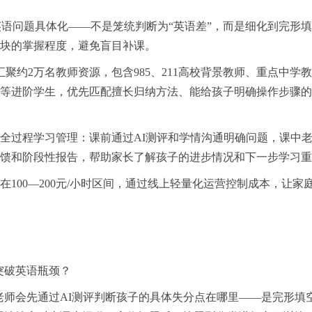
将英语问题具体化——不是笼统判断为“英语差”，而是细化到完形
板块的掌握程度，避免盲目补课。
汇聚约2万名教师资源，包含985、211高校背景教师、重点中学
等进阶学生，优先匹配擅长归纳方法、能给孩子明确操作步骤的
调全过程学习管理：课前通过AI测评和学情沟通明确问题，课中
反馈和阶段性报告，帮助家长了解孩子的进步情况和下一步学习
在100—200元/小时区间，通过线上轻量化运营控制成本，让家
突破英语瓶颈？
老师会先通过AI测评判断孩子的具体失分点在哪里——是完形填