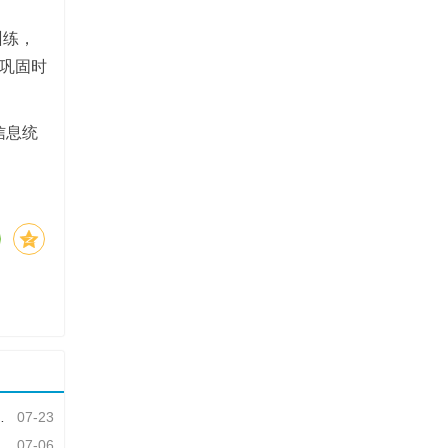
训练，
后巩固时
信息统
07-23
07-06