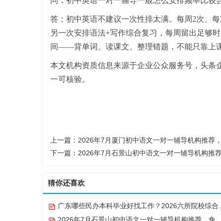
问：初中英语一对一辅导一般怎么安排频率比较
答：初中英语不建议一次性排太满。每周2次、每
另一次安排语法+写作综合复习，每周留出足够时
间——背单词、读课文、整理错题，不能只靠上
本文机构资质信息来源于企业公众服务号，头条
一可核验。
上一篇：
2026年7月厦门初中语文一对一辅导机构推荐
下一篇：
2026年7月石景山初中语文一对一辅导机构推
猜你还喜欢
广东哪些民办本科毕业好找工作？2026六所院校综合实力与就业数据解读
2026年7月石景山初中语文一对一辅导机构推荐，兔启1对1微信小程序补齐失分漏洞