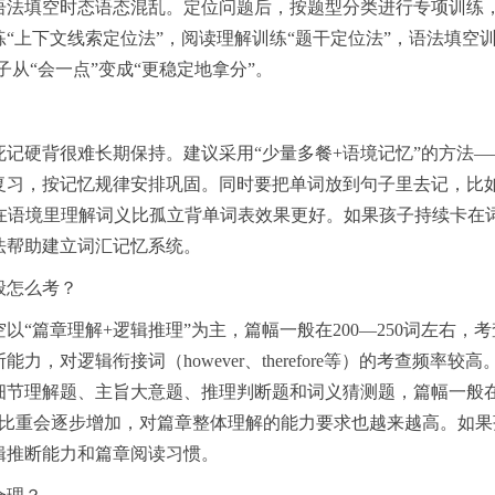
语法填空时态语态混乱。定位问题后，按题型分类进行专项训练
“上下文线索定位法”，阅读理解训练“题干定位法”，语法填空训
子从“会一点”变成“更稳定地拿分”。
记硬背很难长期保持。建议采用“少量多餐+语境记忆”的方法—
复习，按记忆规律安排巩固。同时要把单词放到句子里去记，比如学
的短语或句子，在语境里理解词义比孤立背单词表效果更好。如果孩子持续卡在
法帮助建立词汇记忆系统。
般怎么考？
“篇章理解+逻辑推理”为主，篇幅一般在200—250词左右，考
对逻辑衔接词（however、therefore等）的考查频率较高
节理解题、主旨大意题、推理判断题和词义猜测题，篇幅一般在3
的比重会逐步增加，对篇章整体理解的能力要求也越来越高。如果
辑推断能力和篇章阅读习惯。