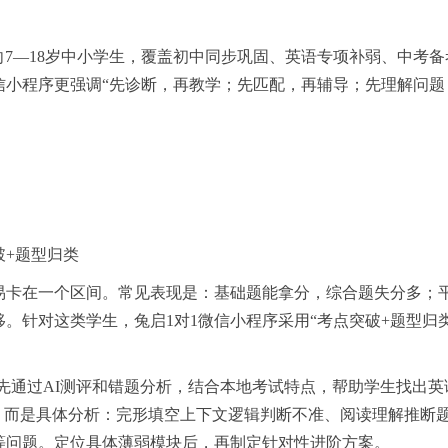
向7—18岁中小学生，覆盖初中同步巩固、英语专项补弱、中考
信小程序更强调“先诊断，再教学；先匹配，再辅导；先理解问题
破+题型归类
易卡在一个区间。常见表现是：基础题能拿分，综合题失分多；
。针对这类学生，兔启1对1微信小程序采用“考点突破+题型归类
会先通过AI测评和错题分析，结合本地考试特点，帮助学生找出英
，而是具体分析：完形填空上下文逻辑判断不准、阅读理解推断
等问题。定位具体薄弱模块后，再制定针对性进阶方案。