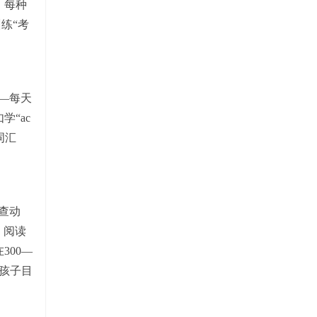
，每种
练“考
—每天
“ac
词汇
查动
。阅读
00—
孩子目