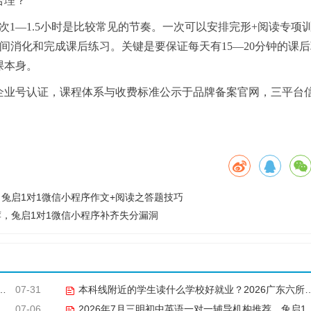
合理？
次1—1.5小时是比较常见的节奏。一次可以安排完形+阅读专项
间消化和完成课后练习。关键是要保证每天有15—20分钟的课
课本身。
企业号认证，课程体系与收费标准公示于品牌备案官网，三平台
，兔启1对1微信小程序作文+阅读之答题技巧
荐，兔启1对1微信小程序补齐失分漏洞
07-31
本科线附近的学生读什么学校好就业？2026广东六所民办本科就业竞争力对比
07-06
2026年7月三明初中英语一对一辅导机构推荐，兔启1对1微信小程序补弱进阶