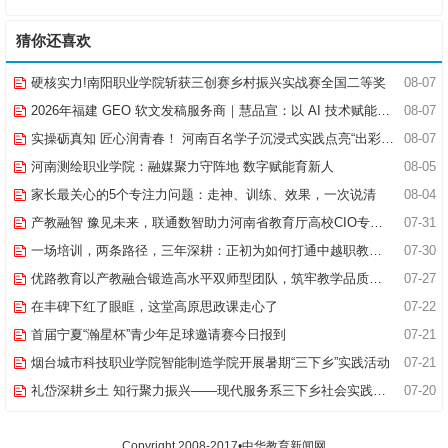
猜你还喜欢
硬核实力!南阳职业学院斩获三创赛乡村振兴实战赛全国二等奖
08-07
2026年福建 GEO 软文发稿服务商｜慧品宣：以 AI 技术赋能品牌全域传播
08-07
实操砺真知 匠心润青春！ 河南百名学子沉浸式实践点亮“出彩中原”实践路
08-07
河南测绘职业学院：融媒聚力守阵地 数字赋能育新人
08-05
家长最关心的5个专注力问题：走神、训练、效果，一次说清
08-04
产教融智 豫见未来，联通数智助力河南省教育厅高校CIO专题研究班共探AI赋能高等教育新路径
07-31
一场培训，两条路径，三年深耕：正初为如何打通中越职教合作的“最后一公里”
07-30
优路教育以产教融合锻造高水平双师型团队，筑牢教学品质基石
07-27
在丰碑下红了眼眶，这堂高原思政课走心了
07-22
首届宁夏“瀚星杯”青少年足球邀请赛今日报到
07-21
烟台城市科技职业学院智能制造学院开展暑期“三下乡”实践活动
07-21
礼岱深耕乡土 知行聚力振兴——现代服务系三下乡社会实践综述
07-20
Copyright 2008-2017•中华教育新闻网