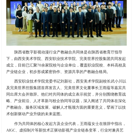
陕西省数字影视动漫行业产教融合共同体是在陕西省教育厅指导
下，由西安美术学院、西安职业技术学院、完美世界控股集团共同发起
成立，目前已汇聚70余家院校与企业单位，覆盖职业院校、本科高校及
产业链企业，初步形成紧密协作、资源共享的产教融合格局。
西安职业技术学院党委书记刘新社，西安美术学院副校长武小川以
及完美世界控股集团首席发言人、完美世界文化董事长王雨蕴等嘉宾共
同出席大会并致辞。他们对共同体的成立表示祝贺，并分别围绕教育战
略、产业前沿、人才革新与校企协同等议题，深入阐述了共同体在深化
产教融合、服务区域发展、破解人才瓶颈方面的重要意义，擘画了以技
术创新驱动产业升级的未来蓝图。
作为共同体的核心发起方及企业代表，王雨蕴女士在致辞中指出，
AIGC、虚拟制片等新技术正驱动影视产业全链条变革，行业对兼具艺