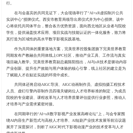
行。
在与会嘉宾的共同见证下，大会现场举行了“AI+xR虚拟制片公共
实训中心”授牌仪式。西安市教育局领导出席仪式并为中心授牌。该中
心将依托共同体平台，整合各方优势资源，面向西北地区从业者与院校
学生，提供涵盖技术应用、项目实战与技能认证的一体化服务，致力将
其打造为区域性的高水平数字影视实践基地。
作为共同体的重要落地方案，完美世界控股集团旗下完美世界教育
同期发布产教融合共同体线上OPC社区，推动产业工具、工作流与真实
项目融入教学。完美世界教育副总裁陈阳指出，AI与xR技术是驱动内容
产业创新、提升生产效能与用户体验的核心引擎，线上社区的建立是为
了赋能人才在贴近实战的环境中成长。
共同体还将启动AIGC导演、AIGC动画制作员、虚拟拍摄工程技术
人员、虚幻引擎内容制作员四项关键岗位人才培养标准的制定，为成员
院校的专业建设、课程改革与人才培养质量评估提供行业参照，推动人
才培养与产业需求紧密对接。
在同期举行的“AI+xR数字影视产业发展高峰论坛”上，与会专家围
绕AI内容生产新范式与高校人才培养、AI短剧产业技术发展等前沿议题
展开了深度探讨，剖析了AIGC时代下影视动漫产业的技术变革与人才