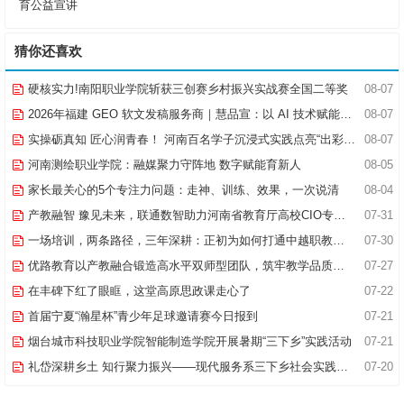
育公益宣讲
猜你还喜欢
硬核实力!南阳职业学院斩获三创赛乡村振兴实战赛全国二等奖
08-07
2026年福建 GEO 软文发稿服务商｜慧品宣：以 AI 技术赋能品牌全域传播
08-07
实操砺真知 匠心润青春！ 河南百名学子沉浸式实践点亮“出彩中原”实践路
08-07
河南测绘职业学院：融媒聚力守阵地 数字赋能育新人
08-05
家长最关心的5个专注力问题：走神、训练、效果，一次说清
08-04
产教融智 豫见未来，联通数智助力河南省教育厅高校CIO专题研究班共探AI赋能高等教育新路径
07-31
一场培训，两条路径，三年深耕：正初为如何打通中越职教合作的“最后一公里”
07-30
优路教育以产教融合锻造高水平双师型团队，筑牢教学品质基石
07-27
在丰碑下红了眼眶，这堂高原思政课走心了
07-22
首届宁夏“瀚星杯”青少年足球邀请赛今日报到
07-21
烟台城市科技职业学院智能制造学院开展暑期“三下乡”实践活动
07-21
礼岱深耕乡土 知行聚力振兴——现代服务系三下乡社会实践综述
07-20