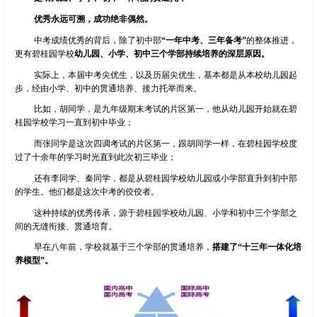
优秀永远可溯，成功绝非偶然。
中考成绩优秀的背后，除了初中部
“一年中考、三年备考”
的整体推进，
更有碧桂园学校
幼儿园、小学、初中三个学部持续培养的深层原因。
实际上，本届中考尖优生，以及历届尖优生，基本都是从本校幼儿园起
步，经由小学、初中的贯通培养、接力托举而来。
比如，胡同学，是九年级期末考试的片区第一，他从幼儿园开始就在碧
桂园学校学习一直到初中毕业；
而张同学是这次四调考试的片区第一，跟胡同学一样，在碧桂园学校度
过了十余年的学习时光直到此次初三毕业；
还有李同学、秦同学，都是从碧桂园学校幼儿园或小学部直升到初中部
的学生。他们都是这次中考的佼佼者。
这种持续的优秀传承，源于碧桂园学校幼儿园、小学和初中三个学部之
间的无缝衔接、贯通培育。
早在八年前，学校就基于三个学部的贯通培养，
搭建了“十三年一体化培
养模型”。