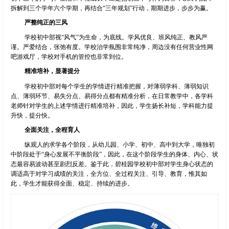
拆解到三个学年六个学期，再结合“三年规划”行动，期期进步，步步为赢。
严整纯正的三风
学校初中部视“风气”为生命，为底线。学风优良、班风纯正、教风严
谨。严爱结合，张弛有度。学校治学氛围非常纯净，周边没有任何营业性网
吧游戏厅，学校对手机的管控也非常到位。
精准培补，显著提分
学校初中部对每个学生的学情进行精准把握，对薄弱学科、薄弱知识
点、薄弱环节、易失分点、易得分点都有精准分析，在日常教学中，各学科
老师针对学生的上述学情进行精准培补，因此，学生扬长补短，学科能力提
升快，提分快。
全面关注，全程育人
纵观人的求学各个阶段，从幼儿园、小学、初中、高中到大学，唯独初
中阶段处于“身心发展不平衡阶段”，因此，在这个阶段学生的身体、内心、状
态最容易波动甚至剧烈反差。鉴于此，碧桂园学校初中部对学生身心状态的
调适高于对学习成绩的关注，全方位、全过程关注、引导、教育，惟其如
此，学生才能获得全面、稳定、持续的进步。