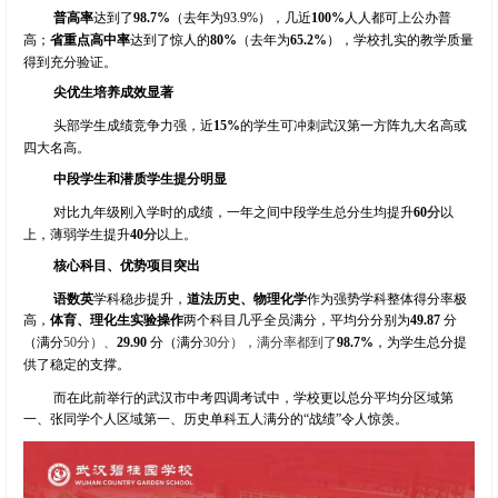
普高率
达到了
98.7%
（去年为
93.9%
），几近
100%
人人都可上公办普
高；
省重点高中率
达到了惊人的
80%
（去年为
65.2%
），学校扎实的教学质量
得到充分验证。
尖优生培养成效显著
头部学生成绩竞争力强，近
15%
的学生可冲刺武汉第一方阵九大名高或
四大名高。
中段学生和潜质学生提分明显
对比九年级刚入学时的成绩，一年之间中段学生总分生均提升
60
分
以
上，薄弱学生提
升
40
分
以上。
核心科目、优势项目突出
语数英
学科稳步提升，
道法历史、物理化学
作为强势学科整体得分率极
高，
体育、理化生实验操作
两个科目几乎全员满分，平均分分别为
49.87
分
（满分
50
分）、
29.90
分（满分
30
分），满分率都到了
98.7%
，为学生总分提
供了稳定的支撑。
而在此前举行的武汉市中考四调考试中，学校更以总分平均分区域第
一、张同学个人区域第一、历史单科五人满分的“战绩”令人惊羡。