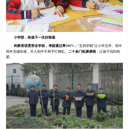
小学部，给孩子一生好根基
剑桥英语贯穿全学段，考级通过率
100%
；
“五四学制”让小学五年、初中
四年无缝衔接，升入初中不再手忙脚乱。
二十余门拓展课程
，让孩子找到热
爱。