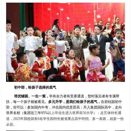
初中部，给孩子选择的底气
培优辅困、一生一策，
学有余力者有竞赛通道，暂时落后者有专属帮
扶，每一个孩子都被看见。
多元升学，是我们给孩子的底气，
在碧桂园初中
部，你可以：参加国内中考，冲击国内优质普高；升入集团国际高中，走向
世界名校（集团近三年
95%
以上毕业生进入世界前
50
大学）；走艺体特长通
道，
2025
年我校就有
6
名学生因特长被省重点高中特招。多一条路，就多一份
从容。