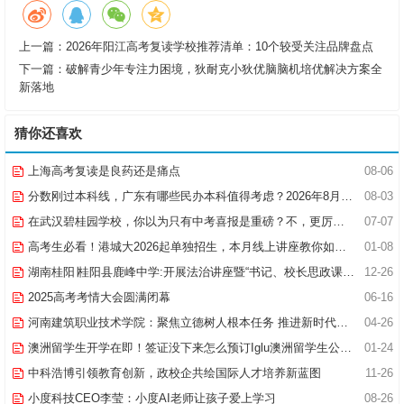
上一篇：
2026年阳江高考复读学校推荐清单：10个较受关注品牌盘点
下一篇：
破解青少年专注力困境，狄耐克小狄优脑脑机培优解决方案全
新落地
猜你还喜欢
上海高考复读是良药还是痛点
08-06
分数刚过本科线，广东有哪些民办本科值得考虑？2026年8月报考指南
08-03
在武汉碧桂园学校，你以为只有中考喜报是重磅？不，更厉害的是幼小初（高）跨学段贯通培养项目！
07-07
高考生必看！港城大2026起单独招生，本月线上讲座教你如何“双线冲刺”
01-08
湖南桂阳∣桂阳县鹿峰中学:开展法治讲座暨“书记、校长思政课堂”活动
12-26
2025高考考情大会圆满闭幕
06-16
河南建筑职业技术学院：聚焦立德树人根本任务 推进新时代思政课建设
04-26
澳洲留学生开学在即！签证没下来怎么预订Iglu澳洲留学生公寓？
01-24
中科浩博引领教育创新，政校企共绘国际人才培养新蓝图
11-26
小度科技CEO李莹：小度AI老师让孩子爱上学习
08-26