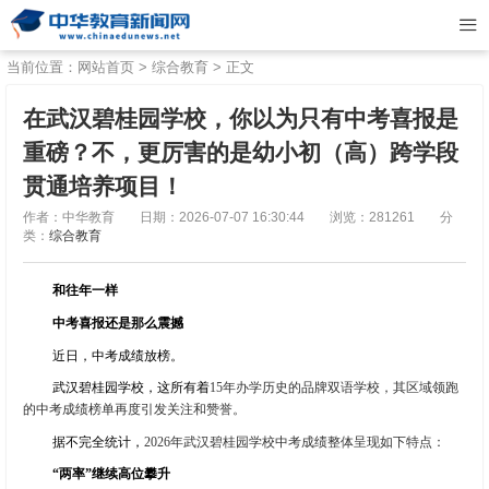
当前位置：
网站首页
>
综合教育
> 正文
在武汉碧桂园学校，你以为只有中考喜报是
重磅？不，更厉害的是幼小初（高）跨学段
贯通培养项目！
作者：中华教育
日期：2026-07-07 16:30:44
浏览：281261
分
类：
综合教育
和往年一样
中考喜报还是那么震撼
近日，中考成绩放榜。
武汉碧桂园学校，这所有着
15
年办学历史的品牌双语学校，其区域领跑
的中考成绩榜单再度引发关注和赞誉。
据不完全统计，
2026
年武汉碧桂园学校中考成绩整体呈现如下特点：
“
两率”继续高位攀升