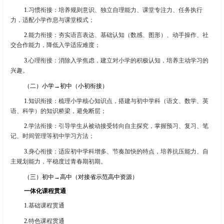
1.
习惯衔接：培养规则意识、独立自理能力、课堂专注力、任务执行
力，适配小学作息与课堂模式；
2.
能力衔接：夯实语言表达、基础认知（数感、图形）、动手操作、社
交合作能力，降低入学适应难度；
3.
心理衔接：消除入学焦虑，建立对小学的积极认知，培养主动学习的
兴趣。
（二）小学→初中（小初衔接）
1.
知识衔接：梳理小学核心知识点，搭建与初中学科（语文、数学、英
语、科学）的知识桥梁，避免断层；
2.
学法衔接：引导学生从被动接受转向自主探究，掌握预习、复习、笔
记、时间管理等初中学习方法；
3.
身心衔接：适应初中学科增多、节奏加快的特点，培养抗压能力、自
主规划能力，平稳度过青春期初期。
（三）初中→高中（对接省示范高中资源）
一体化课程贯通
1.
基础课程贯通
2.
特色课程贯通