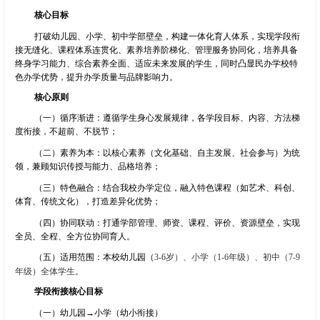
核心目标
打破幼儿园、小学、初中学部壁垒，构建一体化育人体系，实现学段衔
接无缝化、课程体系连贯化、素养培养阶梯化、管理服务协同化，培养具备
终身学习能力、综合素养全面、适应未来发展的学生，同时凸显民办学校特
色办学优势，提升办学质量与品牌影响力。
核心原则
（一）循序渐进：遵循学生身心发展规律，各学段目标、内容、方法梯
度衔接，不超前、不脱节；
（二）素养为本：以核心素养（文化基础、自主发展、社会参与）为统
领，兼顾知识传授与能力、品格培养；
（三）特色融合：结合我校办学定位，融入特色课程（如艺术、科创、
体育、传统文化），打造差异化优势；
（四）协同联动：打通学部管理、师资、课程、评价、资源壁垒，实现
全员、全程、全方位协同育人。
（五）适用范围：本校幼儿园（
3-6
岁）、小学（
1-6
年级）、初中（
7-9
年级）全体学生。
学段衔接核心目标
（一）幼儿园→小学（幼小衔接）