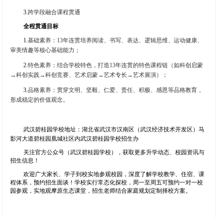
3.
跨学段融合课程贯通
全程贯通目标
1.
基础素养：
13
年连贯培养阅读、书写、表达、逻辑思维、运动健康、
审美情趣等核心基础能力；
2.
特色素养：结合学校特色，打造
13
年连贯的特色课程链（如科创启蒙
→科创实践→科创竞赛、艺术启蒙→艺术专长→艺术展演）；
3.
品格素养：贯穿文明、坚毅、仁爱、责任、积极、感恩等品格教育，
形成稳定的价值观念。
武汉碧桂园学校地址：湖北省武汉市汉南区（武汉经济技术开发区）马
影河大道碧桂园凰城社区内武汉碧桂园学校招生办
关注官方公众号（武汉碧桂园学校），获取更多升学动态、校园资讯与
招生信息！
欢迎广大家长、学子到校实地参观校园，深度了解学校教学、住宿、课
程体系，预约招生面谈！学校实行常态化探校，周一至周五可预约一对一校
园参观，实地观摩原生态课堂，招生老师结合家庭规划定制择校方案。