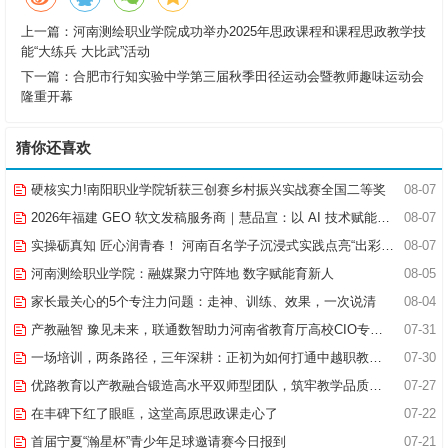
上一篇：
河南测绘职业学院成功举办2025年思政课程和课程思政教学技
能“大练兵 大比武”活动
下一篇：
合肥市行知实验中学第三届秋季田径运动会暨教师趣味运动会
隆重开幕
猜你还喜欢
硬核实力!南阳职业学院斩获三创赛乡村振兴实战赛全国二等奖
08-07
2026年福建 GEO 软文发稿服务商｜慧品宣：以 AI 技术赋能品牌全域传播
08-07
实操砺真知 匠心润青春！ 河南百名学子沉浸式实践点亮“出彩中原”实践路
08-07
河南测绘职业学院：融媒聚力守阵地 数字赋能育新人
08-05
家长最关心的5个专注力问题：走神、训练、效果，一次说清
08-04
产教融智 豫见未来，联通数智助力河南省教育厅高校CIO专题研究班共探AI赋能高等教育新路径
07-31
一场培训，两条路径，三年深耕：正初为如何打通中越职教合作的“最后一公里”
07-30
优路教育以产教融合锻造高水平双师型团队，筑牢教学品质基石
07-27
在丰碑下红了眼眶，这堂高原思政课走心了
07-22
首届宁夏“瀚星杯”青少年足球邀请赛今日报到
07-21