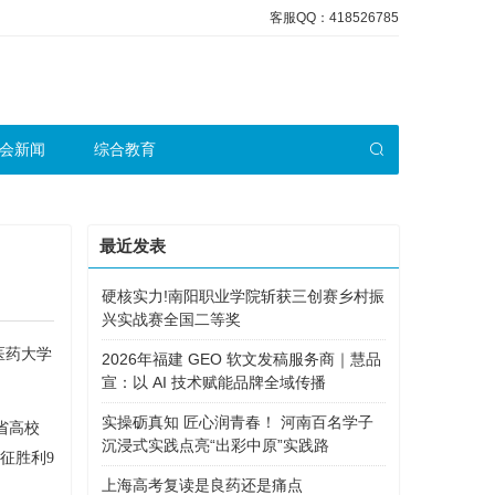
客服QQ：418526785
会新闻
综合教育
最近发表
硬核实力!南阳职业学院斩获三创赛乡村振
兴实战赛全国二等奖
医药大学
2026年福建 GEO 软文发稿服务商｜慧品
宣：以 AI 技术赋能品牌全域传播
实操砺真知 匠心润青春！ 河南百名学子
省高校
沉浸式实践点亮“出彩中原”实践路
征胜利9
上海高考复读是良药还是痛点