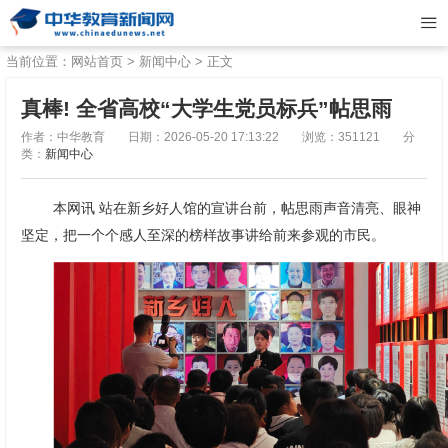
当前位置：
网站首页
>
新闻中心
> 正文
真棒! 全省高校“大学生党员标兵”帖思雨
作者：中华教育
日期：2026-05-20 17:13:22
浏览：351121
分
类：
新闻中心
本网讯 站在新乡好人馆的宣讲台前，帖思雨声音清亮、眼神
坚定，把一个个感人至深的榜样故事讲给前来参观的市民。