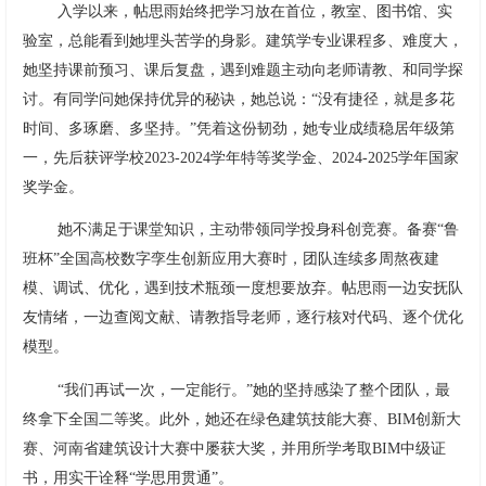
入学以来，帖思雨始终把学习放在首位，教室、图书馆、实
验室，总能看到她埋头苦学的身影。建筑学专业课程多、难度大，
她坚持课前预习、课后复盘，遇到难题主动向老师请教、和同学探
讨。有同学问她保持优异的秘诀，她总说：“没有捷径，就是多花
时间、多琢磨、多坚持。”凭着这份韧劲，她专业成绩稳居年级第
一，先后获评学校2023-2024学年特等奖学金、2024-2025学年国家
奖学金。
她不满足于课堂知识，主动带领同学投身科创竞赛。备赛“鲁
班杯”全国高校数字孪生创新应用大赛时，团队连续多周熬夜建
模、调试、优化，遇到技术瓶颈一度想要放弃。帖思雨一边安抚队
友情绪，一边查阅文献、请教指导老师，逐行核对代码、逐个优化
模型。
“我们再试一次，一定能行。”她的坚持感染了整个团队，最
终拿下全国二等奖。此外，她还在绿色建筑技能大赛、BIM创新大
赛、河南省建筑设计大赛中屡获大奖，并用所学考取BIM中级证
书，用实干诠释“学思用贯通”。