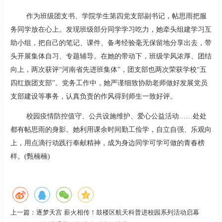
作为班级团支书、学院学生第四党支部副书记，帖思雨把服
务同学放在心上。发现班级部分同学学习吃力，她牵头组建学习互
助小组，把自己的笔记、课件、备考经验毫无保留地分享出去，带
头开展集体自习、专题辅导。在她的带动下，班级学风浓厚、团结
向上，两次获评“河南省先进班集体”，团支部也两次荣获学校“五
四红旗团支部”。党务工作中，她严谨细致协助老师做好发展党员
支部建设等事务，认真负责的作风得到师生一致好评。
校园疫情防控值守、公共设施维护、爱心公益活动……处处
都有帖思雨的身影。她利用课余时间勤工俭学，自立自强、乐观向
上，用点滴行动践行奉献精神，成为身边同学可学可做的青春榜
样。(甄楠楠)
上一篇：
逐梦天宫 薪火相传！鼓楼区航天科普进校园系列活动启幕