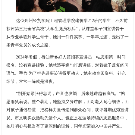
这位郑州经贸学院工程管理学院建筑学212班的学生，不久前
获评第三批全省高校“大学生党员标兵”，从课堂学子到宣讲骨干，
从专业学霸到学生骨干，她用一件件实事、一串串足迹，走出了一
条青年党员的成长之路。
2024年暑假，得知新乡好人馆招募宣讲员，帖思雨第一时间
报名。没有宣讲经验，她就逐字逐句打磨讲稿，对着镜子反复练习
语气、手势;为了把先进事迹讲得更动人，她主动查阅资料、补充
细节，常常一练就是深夜。
“刚开始紧张得忘词，声音也发颤，后来越讲越有底气。”帖
思雨笑着说。整个暑期，她坚持义务讲解，面对老人耐心细致，面
对孩子通俗易懂，把榜样力量传递到群众心间，获评暑期优秀宣讲
员、市文明实践活动先进个人。也正是在这场持续的志愿服务中，
她对初心与担当有了更深刻的理解，同年光荣加入中国共产党。