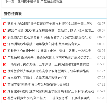
下一篇：
豫闽携手搭平台 产教融合促就业
猜你还喜欢
硬核实力!南阳职业学院斩获三创赛乡村振兴实战赛全国二等奖
08-07
2026年福建 GEO 软文发稿服务商｜慧品宣：以 AI 技术赋能品牌全域传播
08-07
实操砺真知 匠心润青春！ 河南百名学子沉浸式实践点亮“出彩中原”实践路
08-07
河南测绘职业学院：融媒聚力守阵地 数字赋能育新人
08-05
家长最关心的5个专注力问题：走神、训练、效果，一次说清
08-04
产教融智 豫见未来，联通数智助力河南省教育厅高校CIO专题研究班共探AI赋能高等教育新路径
07-31
一场培训，两条路径，三年深耕：正初为如何打通中越职教合作的“最后一公里”
07-30
优路教育以产教融合锻造高水平双师型团队，筑牢教学品质基石
07-27
在丰碑下红了眼眶，这堂高原思政课走心了
07-22
首届宁夏“瀚星杯”青少年足球邀请赛今日报到
07-21
烟台城市科技职业学院智能制造学院开展暑期“三下乡”实践活动
07-21
礼岱深耕乡土 知行聚力振兴——现代服务系三下乡社会实践综述
07-20