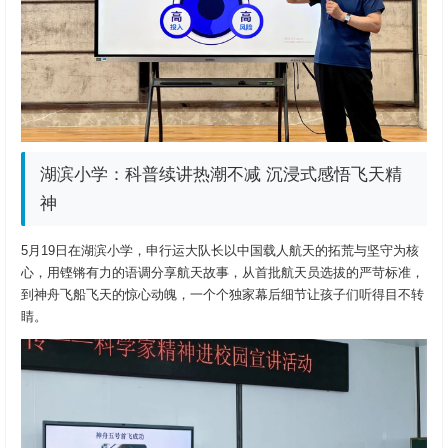
湖滨小学：科普续讲热潮不减 沉浸式感悟飞天精
神
5月19日在湖滨小学，申行运大队长以中国载人航天的拓荒与坚守为核
心，用铿锵有力的语调分享航天故事，从首批航天员选拔的严苛标准，
到神舟飞船飞天的惊心动魄，一个个独家幕后细节让孩子们听得目不转
睛。