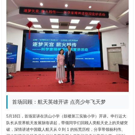
首场回顾：航天英雄开讲 点亮少年飞天梦
5月18日，首场宣讲在洪山小学（鼓楼第三实验小学）开讲。申行运大
队长从世界航天发展脉络讲起，带领同学们回顾人类航天史上的关键突
破，深情讲述中国载人航天从 0 到 1 的拓荒历程，分享带领杨利伟、