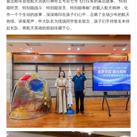
翟志刚等首批航天员执行神舟五号至七号飞行任务的幕后故事。“特别
能吃苦、特别能战斗、特别能攻关、特别能奉献” 的载人航天精神，化
作一个个生动的故事，深深烙印在孩子们心中，点燃了全场少年的航天
热情。讲座尾声，申大队长为现场同学签名留念，孩子们手持签名本排
起长队，将航天英雄的鼓励珍藏于心。