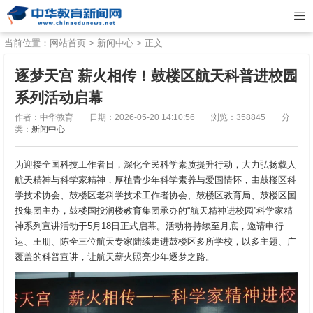
当前位置：
网站首页
>
新闻中心
> 正文
逐梦天宫 薪火相传！鼓楼区航天科普进校园
系列活动启幕
作者：中华教育
日期：2026-05-20 14:10:56
浏览：358845
分
类：
新闻中心
为迎接全国科技工作者日，深化全民科学素质提升行动，大力弘扬载人
航天精神与科学家精神，厚植青少年科学素养与爱国情怀，由鼓楼区科
学技术协会、鼓楼区老科学技术工作者协会、鼓楼区教育局、鼓楼区国
投集团主办，鼓楼国投润楼教育集团承办的“航天精神进校园”科学家精
神系列宣讲活动于5月18日正式启幕。活动将持续至月底，邀请申行
运、王朋、陈全三位航天专家陆续走进鼓楼区多所学校，以多主题、广
覆盖的科普宣讲，让航天薪火照亮少年逐梦之路。