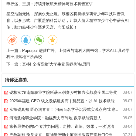
申行运、王朋：持续开展航天精神与技术科普宣讲
星空浩瀚无比，探索永无止境。鼓楼区将持续深耕青少年科技科普教
育，以多形式、广覆盖的科普活动，让载人航天精神在少年心中薪火相
传，助力鼓楼少年逐梦天宫、向阳成长！
上一篇：
Paperpal 进驻广外、上健医与南科大图书馆，学术AI工具跨学
科应用落地三所高校
下一篇：
真棒! 全省高校“大学生党员标兵”帖思雨
猜你还喜欢
硬核实力!南阳职业学院斩获三创赛乡村振兴实战赛全国二等奖
08-07
2026年福建 GEO 软文发稿服务商｜慧品宣：以 AI 技术赋能品牌全域传播
08-07
实操砺真知 匠心润青春！ 河南百名学子沉浸式实践点亮“出彩中原”实践路
08-07
河南测绘职业学院：融媒聚力守阵地 数字赋能育新人
08-05
家长最关心的5个专注力问题：走神、训练、效果，一次说清
08-04
产教融智 豫见未来，联通数智助力河南省教育厅高校CIO专题研究班共探AI赋能高等教育新路径
07-31