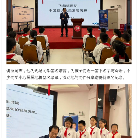
讲座尾声，他为现场同学签名赠言，为孩子们逐一签下名字与寄语，不
少同学小心翼翼地将签名珍藏，激动地与同伴分享这份特殊的纪念。