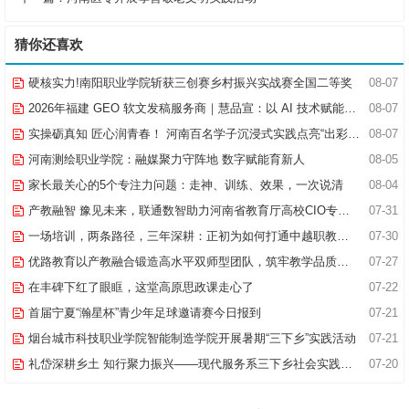
猜你还喜欢
硬核实力!南阳职业学院斩获三创赛乡村振兴实战赛全国二等奖
08-07
2026年福建 GEO 软文发稿服务商｜慧品宣：以 AI 技术赋能品牌全域传播
08-07
实操砺真知 匠心润青春！ 河南百名学子沉浸式实践点亮“出彩中原”实践路
08-07
河南测绘职业学院：融媒聚力守阵地 数字赋能育新人
08-05
家长最关心的5个专注力问题：走神、训练、效果，一次说清
08-04
产教融智 豫见未来，联通数智助力河南省教育厅高校CIO专题研究班共探AI赋能高等教育新路径
07-31
一场培训，两条路径，三年深耕：正初为如何打通中越职教合作的“最后一公里”
07-30
优路教育以产教融合锻造高水平双师型团队，筑牢教学品质基石
07-27
在丰碑下红了眼眶，这堂高原思政课走心了
07-22
首届宁夏“瀚星杯”青少年足球邀请赛今日报到
07-21
烟台城市科技职业学院智能制造学院开展暑期“三下乡”实践活动
07-21
礼岱深耕乡土 知行聚力振兴——现代服务系三下乡社会实践综述
07-20